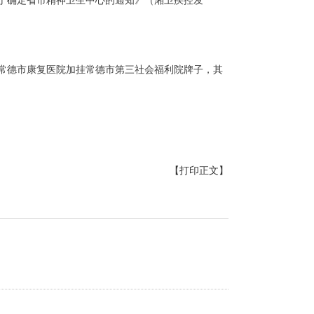
《关于确定省市精神卫生中心的通知》（湘卫疾控发
），同意常德市康复医院加挂常德市第三社会福利院牌子，其
【打印正文】