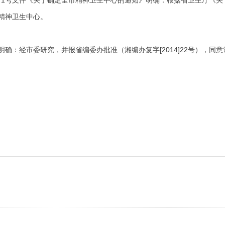
013]71号文件《关于确定全市精神卫生中心的通知》明确：根据省卫生厅
市精神卫生中心。
22号文明确：经市委研究，并报省编委办批准（湘编办复字[2014]22号