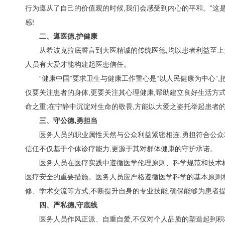
行为遵从了自己的价值观的时候,我们会感受到内心的平和。”这
感!
二、遵医德,护健康
从希波克拉底誓言到大医精诚的传统医德,均以患者利益至上
人员有大爱才能构建起医患信任。
“健康中国”要求卫生与健康工作重心是“以人民健康为中心”
仅要关注患者的身体,更要关注其心理健康,帮助建立良好生活方式
命之重;在宁静中沉淀对生命的敬畏,方能以大爱之姿托举起患者
三、守公德,勇担当
医务人员的职业属性天然与公众利益紧密相连,勇担符合公众
信任不仅基于个体诊疗能力,更源于其对群体健康的守护承诺。
医务人员在医疗实践中遵循医学伦理原则、科学规范和技术标
医疗安全的重要措施。医务人员应严格遵循医学科学的基本原则和
修、学术交流等方式,不断提升自身的专业技能,确保能够为患者
四、严私德,守底线
医务人员作风正派、自重自爱,不仅对个人品质的塑造起到积